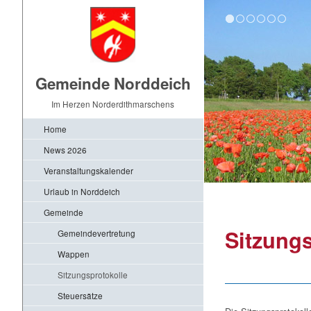
Gemeinde Norddeich
Im Herzen Norderdithmarschens
Home
News 2026
Veranstaltungskalender
Urlaub in Norddeich
Gemeinde
Sitzungs
Gemeindevertretung
Wappen
Sitzungsprotokolle
Steuersätze